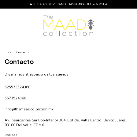
🔥 REBAJAS DE VERANO: HASTA 40% OFF + 6 MSI 🔥
Inicio
.
Contacto
Contacto
Diseñamos el espacio de tus sueños
525573524360
5573524360
info@themaadcollection.mx
Av. Insurgentes Sur 866-Interior 304, Col del Valle Centro, Benito Juárez,
03100 Del Valle, CDMX
NOMBRE