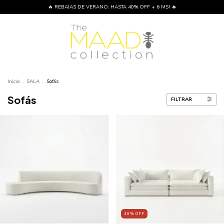
🔥 REBAJAS DE VERANO: HASTA 40% OFF + 6 MSI 🔥
Inicio
.
SALA
.
Sofás
Sofás
FILTRAR
40
%
OFF