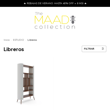
🔥 REBAJAS DE VERANO: HASTA 40% OFF + 6 MSI 🔥
Inicio
.
ESTUDIO
.
Libreros
Libreros
FILTRAR