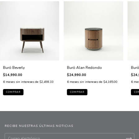
Buró Beverly
Buró Alan Redondo
Buró
$14,990.00
$24,990.00
$24,
6
meses sin intereses de
$2,498.33
6
meses sin intereses de
$4,165.00
6
mes
COMPRAR
COMPRAR
CO
RECIBE NUESTRAS ÚLTIMAS NOTICIAS