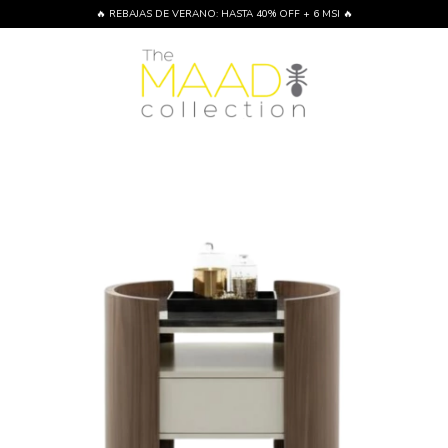
🔥 REBAJAS DE VERANO: HASTA 40% OFF + 6 MSI 🔥