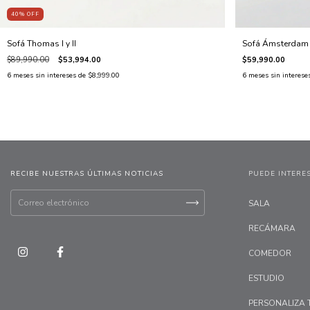
40
%
OFF
Sofá Thomas I y II
Sofá Ámsterdam 3
$89,990.00
$53,994.00
$59,990.00
6
meses sin intereses de
$8,999.00
6
meses sin interese
RECIBE NUESTRAS ÚLTIMAS NOTICIAS
PUEDE INTERE
SALA
RECÁMARA
COMEDOR
ESTUDIO
PERSONALIZA 