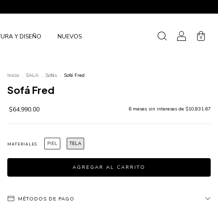
URA Y DISEÑO
NUEVOS
0
Inicio
.
SALA
.
Sofás
.
Sofá Fred
Sofá Fred
$64,990.00
6
meses sin intereses de
$10,831.67
PIEL
TELA
MATERIALES
MÉTODOS DE PAGO