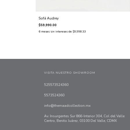
Sofá Audrey
$59,990.00
6
meses sin intereses de
$9,998.33
VISITA NUESTRO SHOWROOM
525573524360
5573524360
info@themaadcollection.mx
Av. Insurgentes Sur 866-Interior 304, Col del Valle
Centro, Benito Juárez, 03100 Del Valle, CDMX