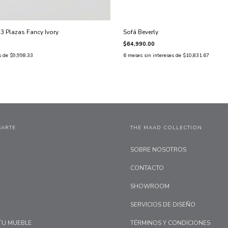
 Plazas Fancy Ivory
Sofá Beverly
$64,990.00
s de
$9,998.33
6
meses sin intereses de
$10,831.67
SARTE
THE MAAD COLLECTION
SOBRE NOSOTROS
CONTACTO
SHOWROOM
SERVICIOS DE DISEÑO
TU MUEBLE
TÉRMINOS Y CONDICIONES