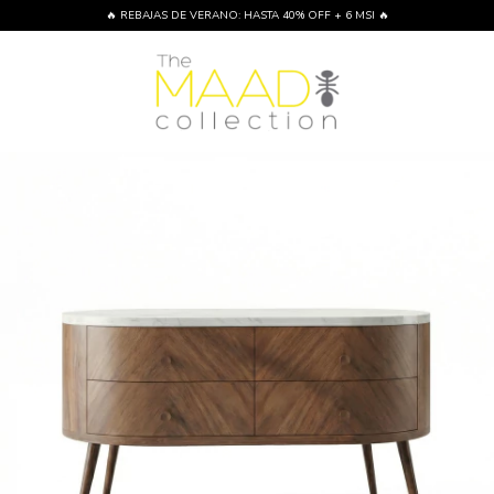
🔥 REBAJAS DE VERANO: HASTA 40% OFF + 6 MSI 🔥