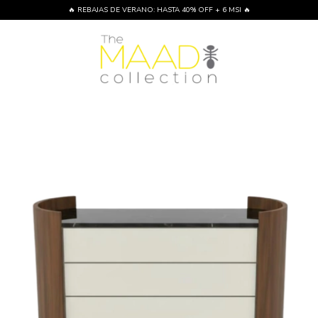
🔥 REBAJAS DE VERANO: HASTA 40% OFF + 6 MSI 🔥