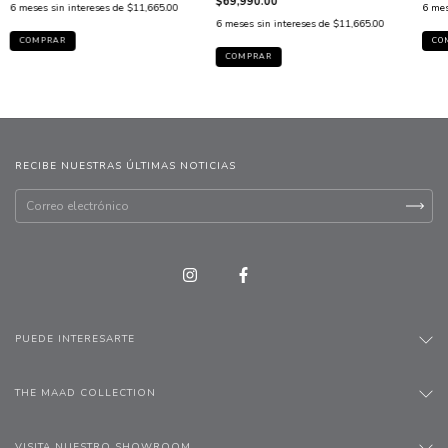
$69,990.00
6
meses sin intereses de
$11,665.00
6
mes
6
meses sin intereses de
$11,665.00
COMPRAR
CO
COMPRAR
RECIBE NUESTRAS ÚLTIMAS NOTICIAS
PUEDE INTERESARTE
THE MAAD COLLECTION
VISITA NUESTRO SHOWROOM