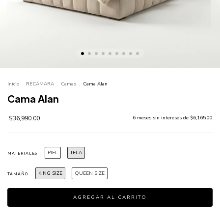
Inicio
.
RECÁMARA
.
Camas
.
Cama Alan
Cama Alan
$36,990.00
6
meses sin intereses de
$6,165.00
PIEL
TELA
MATERIALES
KING SIZE
QUEEN SIZE
TAMAÑO