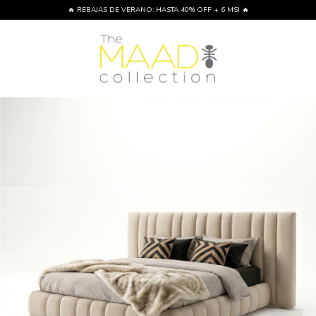
🔥 REBAJAS DE VERANO: HASTA 40% OFF + 6 MSI 🔥