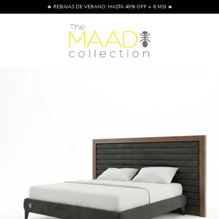
🔥 REBAJAS DE VERANO: HASTA 40% OFF + 6 MSI 🔥