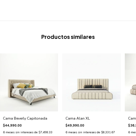
Productos similares
Cama Beverly Capitonada
Cama Alan XL
Cam
$44,990.00
$49,990.00
$36,
6
meses sin intereses de
$7,498.33
6
meses sin intereses de
$8,331.67
6
mes