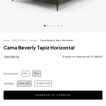
Inicio
.
RECÁMARA
.
Camas
.
Cama Beverly Tapiz Horizontal
Cama Beverly Tapiz Horizontal
$69,990.00
6
meses sin intereses de
$11,665.00
PIEL
TELA
MATERIALES
KING SIZE
QUEEN SIZE
TAMAÑO