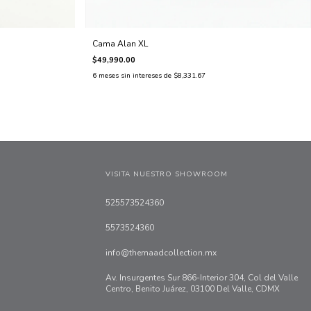
Cama Alan XL
$49,990.00
6
meses sin intereses de
$8,331.67
VISITA NUESTRO SHOWROOM
525573524360
5573524360
info@themaadcollection.mx
Av. Insurgentes Sur 866-Interior 304, Col del Valle
Centro, Benito Juárez, 03100 Del Valle, CDMX