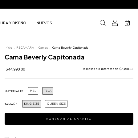
URA Y DISEÑO
NUEVOS
0
Inicio
.
RECÁMARA
.
Camas
.
Cama Beverly Capitonada
Cama Beverly Capitonada
$44,990.00
6
meses sin intereses de
$7,498.33
PIEL
TELA
MATERIALES
KING SIZE
QUEEN SIZE
TAMAÑO